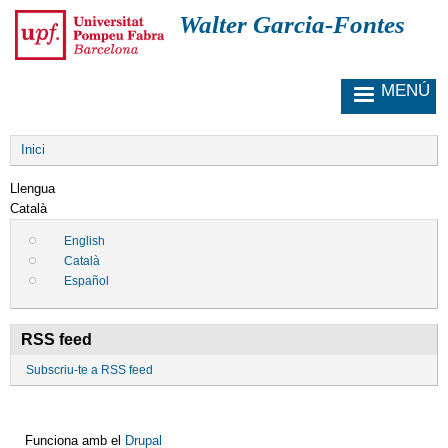
V
Walter Garcia-Fontes
é
s
a
MENÚ
l
c
o
Fil
n
Inici
d'Ariadna
t
Llengua
i
Català
n
g
English
u
Català
t
Español
RSS feed
Subscriu-te a RSS feed
Funciona amb el
Drupal