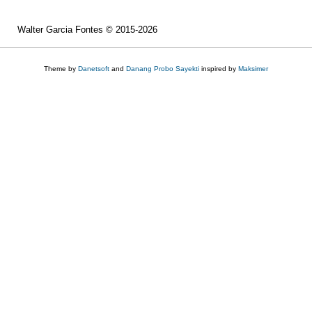
p
a
l
Walter Garcia Fontes © 2015-2026
Theme by
Danetsoft
and
Danang Probo Sayekti
inspired by
Maksimer