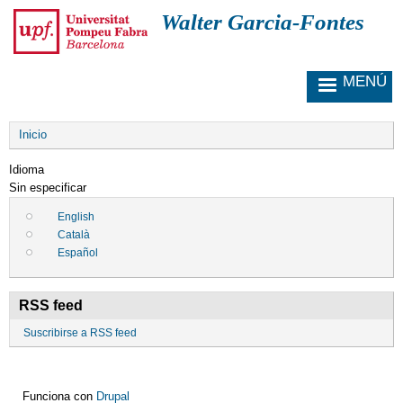
P
Walter Garcia-Fontes
a
s
a
MENÚ
r
a
l
Sobrescribir
c
Inicio
enlaces
o
de
Idioma
n
ayuda
Sin especificar
t
a
e
English
la
n
Català
navegación
i
Español
d
o
p
RSS feed
r
i
Suscribirse a RSS feed
n
c
i
Funciona con
Drupal